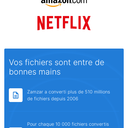
Vos fichiers sont entre de
bonnes mains
Zamzar a converti plus de 510 millions
de fichiers depuis 2006
Pour chaque 10 000 fichiers convertis