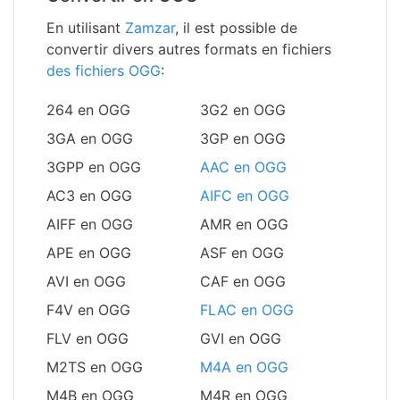
En utilisant
Zamzar
, il est possible de
convertir divers autres formats en fichiers
des fichiers OGG
:
264 en OGG
3G2 en OGG
3GA en OGG
3GP en OGG
3GPP en OGG
AAC en OGG
AC3 en OGG
AIFC en OGG
AIFF en OGG
AMR en OGG
APE en OGG
ASF en OGG
AVI en OGG
CAF en OGG
F4V en OGG
FLAC en OGG
FLV en OGG
GVI en OGG
M2TS en OGG
M4A en OGG
M4B en OGG
M4R en OGG