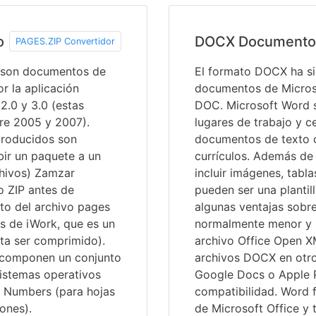
o
DOCX Documento
PAGES.ZIP Convertidor
p son documentos de
El formato DOCX ha si
r la aplicación
documentos de Micros
2.0 y 3.0 (estas
DOC. Microsoft Word s
tre 2005 y 2007).
lugares de trabajo y c
producidos son
documentos de texto c
ir un paquete a un
currículos. Además de
chivos) Zamzar
incluir imágenes, tabl
o ZIP antes de
pueden ser una plantil
nto del archivo pages
algunas ventajas sobr
 de iWork, que es un
normalmente menor y 
ita ser comprimido).
archivo Office Open XM
 componen un conjunto
archivos DOCX en otr
sistemas operativos
Google Docs o Apple 
e Numbers (para hojas
compatibilidad. Word 
ones).
de Microsoft Office y 