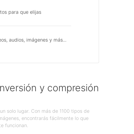
tos para que elijas
os, audios, imágenes y más...
onversión y compresión
un solo lugar. Con más de 1100 tipos de
imágenes, encontrarás fácilmente lo que
te funcionan.