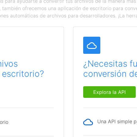
 para ayudarte a convertir tus archivos de la manera más
a, también ofrecemos una aplicación de escritorio para con
ones automáticas de archivos para desarrolladores. ¡La herr
hivos
¿Necesitas f
escritorio?
conversión de
Explora la API
Una API simple p
orio