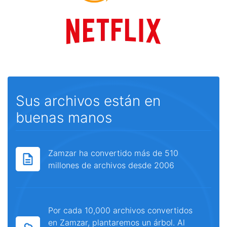
Sus archivos están en
buenas manos
Zamzar ha convertido más de 510
millones de archivos desde 2006
Por cada 10,000 archivos convertidos
en Zamzar, plantaremos un árbol. Al