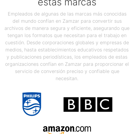
estas marcas
Empleados de algunas de las marcas más conocidas
del mundo confían en Zamzar para convertir sus
archivos de manera segura y eficiente, asegurando que
tengan los formatos que necesitan para el trabajo en
cuestión. Desde corporaciones globales y empresas de
medios, hasta establecimientos educativos respetados
y publicaciones periodísticas, los empleados de estas
organizaciones confían en Zamzar para proporcionar el
servicio de conversión preciso y confiable que
necesitan.