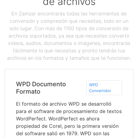
de archivos
En Zamzar encontrarás todas las herramientas de
conversión y compresión que necesitas, todo en un
solo lugar. Con más de 1100 tipos de conversión de
archivos soportados, ya sea que necesites convertir
videos, audios, documentos o imágenes, encontrarás
fácilmente lo que necesitas y pronto tendrás tus
archivos en los formatos y tamaños que te funcionan.
WPD Documento
WPD
Formato
Convertidor
El formato de archivo WPD se desarrolló
para el software de procesamiento de textos
WordPerfect. WordPerfect es ahora
propiedad de Corel, pero la primera versión
del software salió en 1979. WPD son las