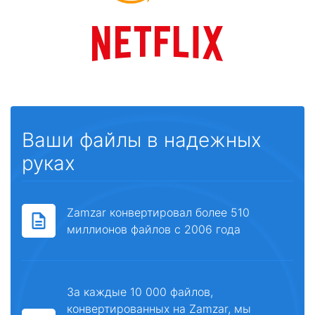
Ваши файлы в надежных
руках
Zamzar конвертировал более 510
миллионов файлов с 2006 года
За каждые 10 000 файлов,
конвертированных на Zamzar, мы