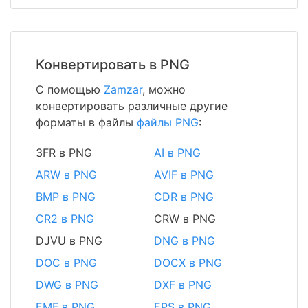
Конвертировать в PNG
С помощью
Zamzar
, можно
конвертировать различные другие
форматы в файлы
файлы PNG
:
3FR в PNG
AI в PNG
ARW в PNG
AVIF в PNG
BMP в PNG
CDR в PNG
CR2 в PNG
CRW в PNG
DJVU в PNG
DNG в PNG
DOC в PNG
DOCX в PNG
DWG в PNG
DXF в PNG
EMF в PNG
EPS в PNG