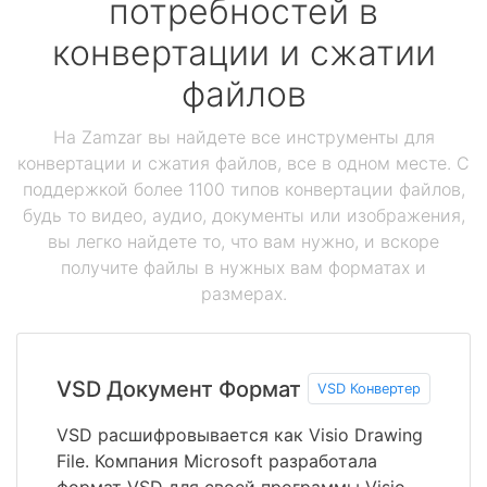
потребностей в
конвертации и сжатии
файлов
На Zamzar вы найдете все инструменты для
конвертации и сжатия файлов, все в одном месте. С
поддержкой более 1100 типов конвертации файлов,
будь то видео, аудио, документы или изображения,
вы легко найдете то, что вам нужно, и вскоре
получите файлы в нужных вам форматах и
размерах.
VSD Документ Формат
VSD Конвертер
VSD расшифровывается как Visio Drawing
File. Компания Microsoft разработала