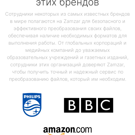
этих брендов
Сотрудники некоторых из самых известных брендов
в мире полагаются на Zamzar для безопасного и
эффективного преобразования своих файлов,
обеспечивая наличие необходимых форматов для
выполнения работы. От глобальных корпораций и
медийных компаний до уважаемых
образовательных учреждений и газетных изданий,
сотрудники этих организаций доверяют Zamzar,
чтобы получить точный и надежный сервис по
преобразованию файлов, который им необходим.