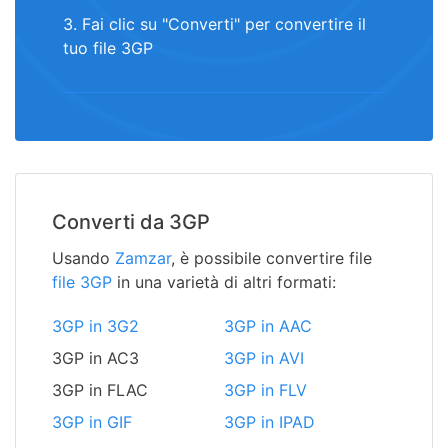
3. Fai clic su "Converti" per convertire il
tuo file 3GP
Converti da 3GP
Usando
Zamzar
, è possibile convertire file
file 3GP
in una varietà di altri formati:
3GP in 3G2
3GP in AAC
3GP in AC3
3GP in AVI
3GP in FLAC
3GP in FLV
3GP in GIF
3GP in IPAD