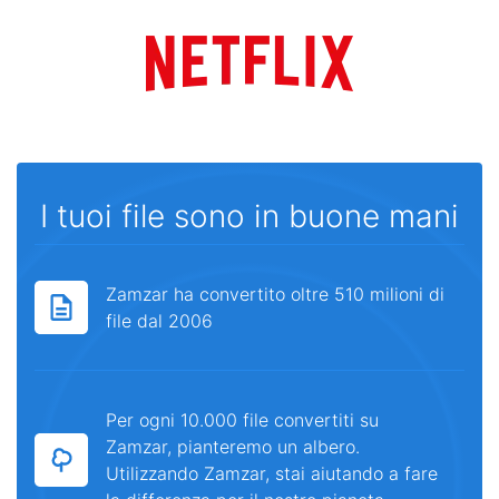
I tuoi file sono in buone mani
Zamzar ha convertito oltre 510 milioni di
file dal 2006
Per ogni 10.000 file convertiti su
Zamzar, pianteremo un albero.
Utilizzando Zamzar, stai aiutando a fare