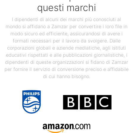
questi marchi
I dipendenti di alcuni dei marchi più conosciuti al
mondo si affidano a Zamzar per convertire i loro file in
modo sicuro ed efficiente, assicurandosi di avere i
formati necessari per il lavoro da svolgere. Dalle
corporazioni globali e aziende mediatiche, agli istituti
educativi rispettati e alle pubblicazioni giornalistiche, i
dipendenti di queste organizzazioni si fidano di Zamzar
per fornire il servizio di conversione preciso e affidabile
di cui hanno bisogno.