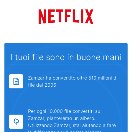
I tuoi file sono in buone mani
Zamzar ha convertito oltre 510 milioni di
file dal 2006
Per ogni 10.000 file convertiti su
Zamzar, pianteremo un albero.
Utilizzando Zamzar, stai aiutando a fare