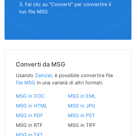
3. Fai clic su "Converti" per convertire il
tuo file MSG
Converti da MSG
Usando
Zamzar
, è possibile convertire file
file MSG
in una varietà di altri formati:
MSG in DOC
MSG in EML
MSG in HTML
MSG in JPG
MSG in PDF
MSG in PST
MSG in RTF
MSG in TIFF
MSG in TXT