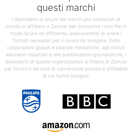
questi marchi
I dipendenti di alcuni dei marchi più conosciuti al
mondo si affidano a Zamzar per convertire i loro file in
modo sicuro ed efficiente, assicurandosi di avere i
formati necessari per il lavoro da svolgere. Dalle
corporazioni globali e aziende mediatiche, agli istituti
educativi rispettati e alle pubblicazioni giornalistiche, i
dipendenti di queste organizzazioni si fidano di Zamzar
per fornire il servizio di conversione preciso e affidabile
di cui hanno bisogno.