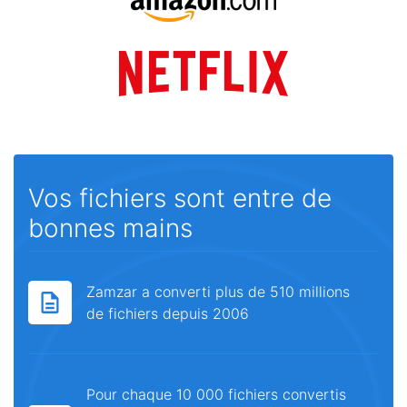
Vos fichiers sont entre de
bonnes mains
Zamzar a converti plus de 510 millions
de fichiers depuis 2006
Pour chaque 10 000 fichiers convertis