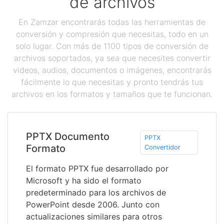
de archivos
En Zamzar encontrarás todas las herramientas de
conversión y compresión que necesitas, todo en un
solo lugar. Con más de 1100 tipos de conversión de
archivos soportados, ya sea que necesites convertir
videos, audios, documentos o imágenes, encontrarás
fácilmente lo que necesitas y pronto tendrás tus
archivos en los formatos y tamaños que te funcionan.
PPTX Documento
PPTX
Formato
Convertidor
El formato PPTX fue desarrollado por
Microsoft y ha sido el formato
predeterminado para los archivos de
PowerPoint desde 2006. Junto con
actualizaciones similares para otros