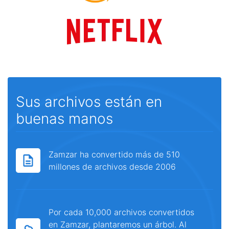
Sus archivos están en
buenas manos
Zamzar ha convertido más de 510
millones de archivos desde 2006
Por cada 10,000 archivos convertidos
en Zamzar, plantaremos un árbol. Al