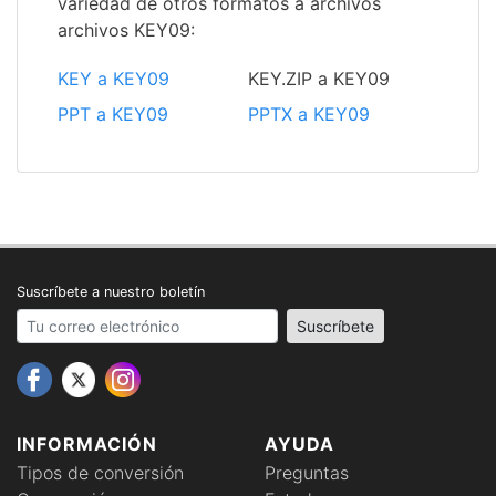
variedad de otros formatos a archivos
archivos KEY09:
KEY a KEY09
KEY.ZIP a KEY09
PPT a KEY09
PPTX a KEY09
Suscríbete a nuestro boletín
Your email address
Suscríbete
INFORMACIÓN
AYUDA
Tipos de conversión
Preguntas