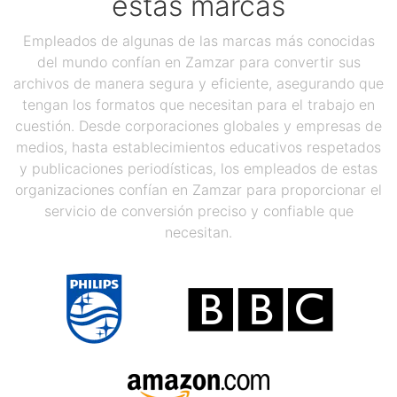
estas marcas
Empleados de algunas de las marcas más conocidas
del mundo confían en Zamzar para convertir sus
archivos de manera segura y eficiente, asegurando que
tengan los formatos que necesitan para el trabajo en
cuestión. Desde corporaciones globales y empresas de
medios, hasta establecimientos educativos respetados
y publicaciones periodísticas, los empleados de estas
organizaciones confían en Zamzar para proporcionar el
servicio de conversión preciso y confiable que
necesitan.